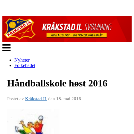
Veksle
navigasjon
Nyheter
Folkebadet
Håndballskole høst 2016
Postet av
Kråkstad IL
den
18. mai 2016