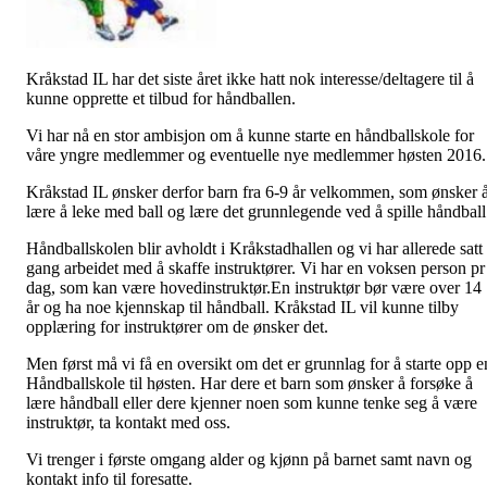
Kråkstad IL har det siste året ikke hatt nok interesse/deltagere til å
kunne opprette et tilbud for håndballen.
Vi har nå en stor ambisjon om å kunne starte en håndballskole for
våre yngre medlemmer og eventuelle nye medlemmer høsten 2016.
Kråkstad IL ønsker derfor barn fra 6-9 år velkommen, som ønsker 
lære å leke med ball og lære det grunnlegende ved å spille håndball
Håndballskolen blir avholdt i Kråkstadhallen og vi har allerede satt 
gang arbeidet med å skaffe instruktører. Vi har en voksen person pr 
dag, som kan være hovedinstruktør.En instruktør bør være over 14
år og ha noe kjennskap til håndball. Kråkstad IL vil kunne tilby
opplæring for instruktører om de ønsker det.
Men først må vi få en oversikt om det er grunnlag for å starte opp e
Håndballskole til høsten. Har dere et barn som ønsker å forsøke å
lære håndball eller dere kjenner noen som kunne tenke seg å være
instruktør, ta kontakt med oss.
Vi trenger i første omgang alder og kjønn på barnet samt navn og
kontakt info til foresatte.