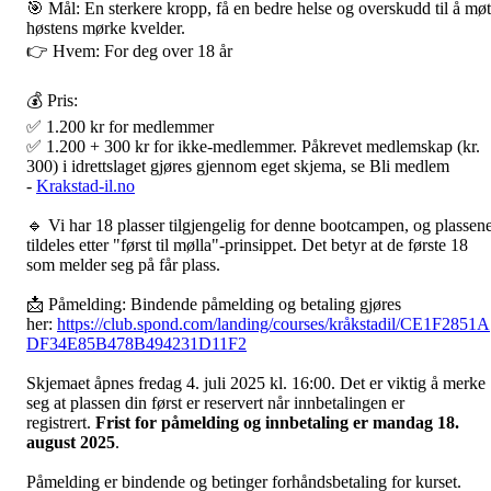
🎯 Mål: En sterkere kropp, få en bedre helse og overskudd til å mø
høstens mørke kvelder.
👉 Hvem: For deg over 18 år
💰 Pris:
✅ 1.200 kr for medlemmer
✅ 1.200 + 300 kr for ikke-medlemmer. Påkrevet medlemskap (kr.
300) i idrettslaget gjøres gjennom eget skjema, se Bli medlem
-
Krakstad-il.no
🔹 Vi har 18 plasser tilgjengelig for denne bootcampen, og plassen
tildeles etter "først til mølla"-prinsippet. Det betyr at de første 18
som melder seg på får plass.
📩 Påmelding: Bindende påmelding og betaling gjøres
her:
https://club.spond.com/landing/courses/kråkstadil/CE1F2851A
DF34E85B478B494231D11F2
Skjemaet åpnes fredag 4. juli 2025 kl. 16:00. Det er viktig å merke
seg at plassen din først er reservert når innbetalingen er
registrert.
Frist for påmelding og innbetaling er mandag 18.
august 2025
.
Påmelding er bindende og betinger forhåndsbetaling for kurset.