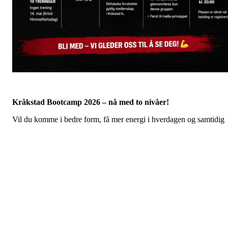
Kråkstad Bootcamp 2026 – nå med to nivåer!
Vil du komme i bedre form, få mer energi i hverdagen og samtidig
være en del av et sosialt og motiverende treningsmiljø? Da er
Kråkstad Bootcamp noe for deg!
Treningen foregår utendørs i Tufteparken og ledes av Andreas
Halvorsen – en erfaren trener innen funksjonell fitness. Øktene er
varierte, effektive og tilpasses den enkelte, slik at alle kan delta
uansett nivå.
Nytt av året:
Vi deler opp i to grupper for å gi deg best mulig
utbytte av treningen:
🔹
Bootcamp Rekrutt (kl. 18:00)