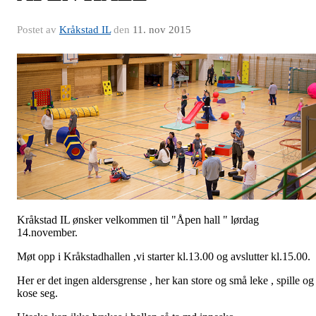
Postet av
Kråkstad IL
den
11. nov 2015
Kråkstad IL ønsker velkommen til "Åpen hall " lørdag
14.november.
Møt opp i Kråkstadhallen ,vi starter kl.13.00 og avslutter kl.15.00.
Her er det ingen aldersgrense , her kan store og små leke , spille og
kose seg.