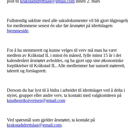
post til
krakstadidrettslag@gmail.com
innen 2. mars
Fullstendig sakliste med alle saksdokumenter vil bli gjort tilgjengeli
for medlemmene senest én uke før årsmøtet på idrettslagets
hjemmeside
.
For å ha stemmerett og kunne velges til verv må man ha vært
medlem av Kråkstad IL i minst én måned, fylle minst 15 år i det
kalenderåret årsmøtet avholdes, og ha gjort opp sine økonomiske
forpliktelser til Kråkstad IL. Alle medlemmer har uansett møterett,
talerett og forslagsrett.
Dersom du har lyst til å bidra i arbeidet til idrettslaget ved å delta i
styret, grupper eller andre verv, ta kontakt med valgkomiteen på
knuthenriksivertsen@gmail.com
Ved spørsmål som gjelder årsmøtet, ta kontakt på
krakstadidrettslag@gmail.com
.