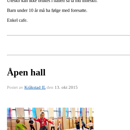
Utesko kan ikke brukes i hallen så ta md innesko.
Barn under 10 år må ha følge med foresatte.
Enkel cafe.
Åpen hall
Postet av
Kråkstad IL
den
13. okt 2015