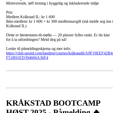
Motiverende, tøff trening i hyggelig og inkluderende miljø
Pris:
Medlem Kråkstad IL: kr 1 600
Ikke-medlem: kr 1 600 + kr 300 medlemsavgift (må melde seg inn 
Kråkstad IL)
Dette er førstemann-til-mølla — 20 plasser fylles raskt. Er du klar
for å ta utfordringen? Meld deg på nå!
Lenke til påmeldingsskjema og mer info:
https://club.spond.com/landing/courses/kråkstadil/A9F19EEF42B4
F51B91ED394606A36F4
KRÅKSTAD BOOTCAMP
HØST 2025 - Påmelding 🔥