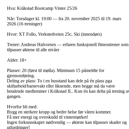
Hva: Kråkstad Bootcamp Vinter 25/26
Når: Torsdager kl. 19:00 — fra 20. november 2025 til 19. mars
2026 (16 treninger)
Hvor: XT Follo, Verkstedveien 25c, Ski (innendørs)
Trener: Andreas Halvorsen — erfaren funksjonell fitnesstrener som
tilpasser øktene til alle nivåer
Alder: 18+
Plasser: 20 (først til mølla). Minimum 15 påmeldte for
gjennomføring.
Deling av plass: To i en husstand kan dele på én plass pga
skiftarbeid/barnevakt eller liknende, men begge må da være
betalende medlemmer i Kråkstad IL. Kun én kan delta på trening a
gangen.
Hvorfor bli med:
Bygg en sterkere kropp og bedre helse før våren kommer.
Få mer energi og overskudd til vintermørket!
Ingen forkunnskaper nødvendig — øktene kan tilpasses skader og
utfordringer!