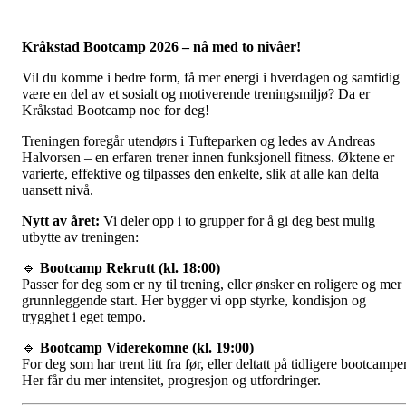
Kråkstad Bootcamp 2026 – nå med to nivåer!
Vil du komme i bedre form, få mer energi i hverdagen og samtidig
være en del av et sosialt og motiverende treningsmiljø? Da er
Kråkstad Bootcamp noe for deg!
Treningen foregår utendørs i Tufteparken og ledes av Andreas
Halvorsen – en erfaren trener innen funksjonell fitness. Øktene er
varierte, effektive og tilpasses den enkelte, slik at alle kan delta
uansett nivå.
Nytt av året:
Vi deler opp i to grupper for å gi deg best mulig
utbytte av treningen:
🔹
Bootcamp Rekrutt (kl. 18:00)
Passer for deg som er ny til trening, eller ønsker en roligere og mer
grunnleggende start. Her bygger vi opp styrke, kondisjon og
trygghet i eget tempo.
🔹
Bootcamp Viderekomne (kl. 19:00)
For deg som har trent litt fra før, eller deltatt på tidligere bootcamper
Her får du mer intensitet, progresjon og utfordringer.