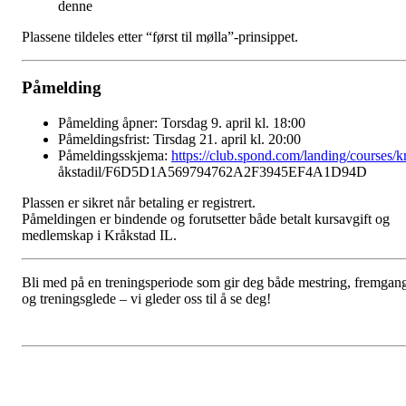
denne
Plassene tildeles etter “først til mølla”-prinsippet.
Påmelding
Påmelding åpner: Torsdag 9. april kl. 18:00
Påmeldingsfrist: Tirsdag 21. april kl. 20:00
Påmeldingsskjema:
https://club.spond.com/landing/courses/k
åkstadil/F6D5D1A569794762A2F3945EF4A1D94D
Plassen er sikret når betaling er registrert.
Påmeldingen er bindende og forutsetter både betalt kursavgift og
medlemskap i Kråkstad IL.
Bli med på en treningsperiode som gir deg både mestring, fremgan
og treningsglede – vi gleder oss til å se deg!