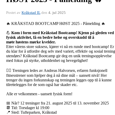
Postet av
Kråkstad IL
den
4. jul 2025
🔥 KRÅKSTAD BOOTCAMP HØST 2025 - Påmelding 🔥
💪
Kom i form med Kråkstad Bootcamp! Kjenn på gleden ved
fysisk aktivitet, få en bedre helse og overskudd til å
møte høstens mørke kvelder.
Etter vårens store suksess, kjører vi nå en runde med bootcamp! Er
du klar for å utfordre deg selv med variert, effektiv og sosial trenin
utendørs? Kråkstad Bootcamp gir deg en unik treningsopplevelse
med fokus på styrke, utholdenhet og bevegelighet!
🏋️‍♂️ Treningen ledes av Andreas Halvorsen, erfaren funksjonell
fitnesstrener som hjelper deg å nå dine mål – uansett nivå! Her
trenger du ingen forkunnskap og treningen legges opp til å kunne
tilrettelegges for de som også har skader etc.
Alle er velkommen - uansett fysisk form!
📅 Når? 12 treninger fra 21. august 2025 til 13. november 2025
📆 Tid: Torsdager kl 19:00
📍 Sted: Tufteparken, Kråkstad