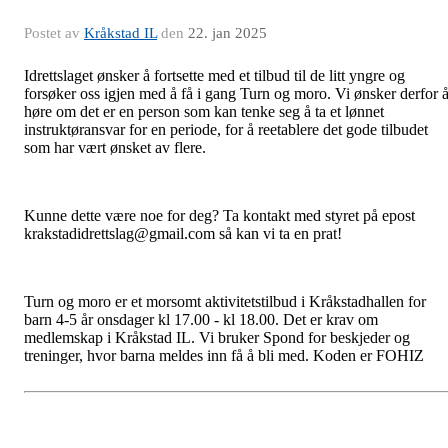
Postet av
Kråkstad IL
den
22. jan 2025
Idrettslaget ønsker å fortsette med et tilbud til de litt yngre og
forsøker oss igjen med å få i gang Turn og moro. Vi ønsker derfor 
høre om det er en person som kan tenke seg å ta et lønnet
instruktøransvar for en periode, for å reetablere det gode tilbudet
som har vært ønsket av flere.
Kunne dette være noe for deg? Ta kontakt med styret på epost
krakstadidrettslag@gmail.com så kan vi ta en prat!
Turn
og moro er et morsomt aktivitetstilbud i Kråkstadhallen for
barn 4-5 år onsdager kl 17.00 - kl 18.00. Det er krav om
medlemskap i Kråkstad IL. Vi bruker Spond for beskjeder og
treninger, hvor barna meldes inn få å bli med. Koden er FOHIZ