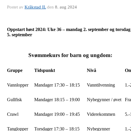
Postet av
Kråkstad IL
den
8. aug 2024
Oppstart høst 2024: Uke 36 – mandag 2. september og torsdag
5. september
Svømmekurs for barn og ungdom:
Gruppe
Tidspunkt
Nivå
Omt
Vannlopper
Mandager 17:30 – 18:15
Vanntilvenning
1.-
Gullfisk
Mandager 18:15 – 19:00
Nybegynner / øvet
Fra
Crawl
Mandager 19:00 – 19:45
Viderekommen
5.-
Tanglopper
Torsdager 17:30 – 18:15
Nybegynner
1.-