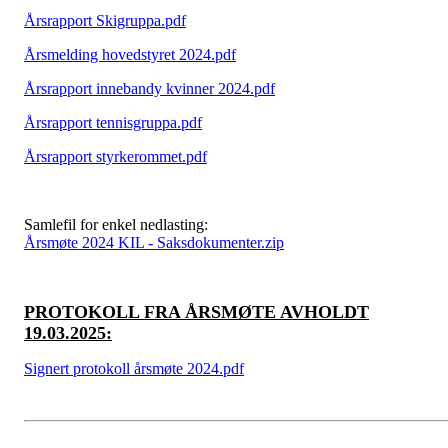
Årsrapport Skigruppa.pdf
Årsmelding hovedstyret 2024.pdf
Årsrapport innebandy kvinner 2024.pdf
Årsrapport tennisgruppa.pdf
Årsrapport styrkerommet.pdf
Samlefil for enkel nedlasting:
Årsmøte 2024 KIL - Saksdokumenter.zip
PROTOKOLL FRA ÅRSMØTE AVHOLDT
19.03.2025:
Signert protokoll årsmøte 2024.pdf