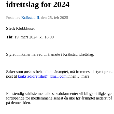
idrettslag for 2024
Postet av
Kråkstad IL
den
25. feb 2025
Sted:
Klubbhuset
Tid:
19. mars 2024, kl. 18.00
Styret innkaller herved til årsmøte i Kråkstad idrettslag.
Saker som ønskes behandlet i årsmøtet, må fremmes til styret pr. e-
post til
krakstadidrettslag@gmail.com
innen 3. mars
Fullstendig sakliste med alle saksdokumenter vil bli gjort tilgjengeli
fortløpende for medlemmene senest én uke før årsmøtet nederst på
på denne siden.