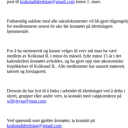
post til
krakstadidrettslag@gmail.com
innen 1. mars.
Fullstendig sakliste med alle saksdokumenter vil bli gjort tilgjengeli
for medlemmene senest én uke før årsmøtet på idrettslagets
hjemmeside.
For å ha stemmerett og kunne velges til verv må man ha vært
medlem av Kråkstad IL i minst én måned, fylle minst 15 år i det
kalenderåret årsmøtet avholdes, og ha gjort opp sine økonomiske
forpliktelser til Kråkstad IL. Alle medlemmer har uansett møterett,
talerett og forslagsrett.
Dersom du har lyst til å bidra i arbeidet til idrettslaget ved å delta i
styret, grupper eller andre verv, ta kontakt med valgkomiteen på
willybygg@msn.com
.
Ved spørsmål som gjelder årsmøtet, ta kontakt på
krakstadidrettslag@gmail.com
.