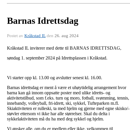
Barnas Idrettsdag
Postet av
Kråkstad IL
den
26. aug 2024
Kråkstad IL inviterer med dette til BARNAS IDRETTSDAG,
søndag 1. september 2024 på Idrettsplassen i Kråkstad.
Vi starter opp kl. 13.00 og avslutter senest kl. 16.00.
Barnas idrettsdag er ment å være et uhøytidelig arrangement hvor
barna kan gå innom oppsatte poster med ulike idretts- og
aktivitetstilbud, som f.eks. turn og moro, fotball, svømming, tennis,
innebandy, volleyball, fri-idrett, ski, sykkel, Tufteparken m.fl.
Skiaktiviteten er rulleski, ta med hjelm og gjerne med egne skisko/-
støvler ettersom vi ikke har alle størrelser. Skal du delta i
sykkelaktiviteten må du ha med deg sykkel og hjelm.
Vi ønsker alle, om du er medlem eller ikke, velkommen til