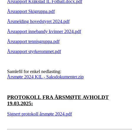
Årsrapport Kråkstad IL Fotball.docx.pdf
Årsrapport Skigruppa.pdf
Årsmelding hovedstyret 2024.pdf
Årsrapport innebandy kvinner 2024.pdf
Årsrapport tennisgruppa.pdf
Årsrapport styrkerommet.pdf
Samlefil for enkel nedlasting:
Årsmøte 2024 KIL - Saksdokumenter.zip
PROTOKOLL FRA ÅRSMØTE AVHOLDT
19.03.2025:
Signert protokoll årsmøte 2024.pdf