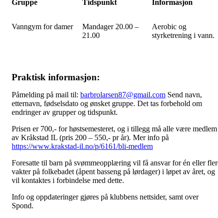
Gruppe
Tidspunkt
Informasjon
Vanngym for damer
Mandager 20.00 –
Aerobic og
21.00
styrketrening i vann.
Praktisk informasjon:
Påmelding på mail til:
barbrolarsen87@gmail.com
Send navn,
etternavn, fødselsdato og ønsket gruppe. Det tas forbehold om
endringer av grupper og tidspunkt.
Prisen er 700,- for høstsemesteret, og i tillegg må alle være medlem
av Kråkstad IL (pris 200 – 550,- pr år). Mer info på
https://www.krakstad-il.no/p/6161/bli-medlem
Foresatte til barn på svømmeopplæring vil få ansvar for én eller fler
vakter på folkebadet (åpent basseng på lørdager) i løpet av året, og
vil kontaktes i forbindelse med dette.
Info og oppdateringer gjøres på klubbens nettsider, samt over
Spond.