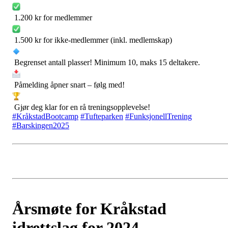
1.200 kr for medlemmer
1.500 kr for ikke-medlemmer (inkl. medlemskap)
Begrenset antall plasser! Minimum 10, maks 15 deltakere.
Påmelding åpner snart – følg med!
Gjør deg klar for en rå treningsopplevelse!
#KråkstadBootcamp
#Tufteparken
#FunksjonellTrening
#Barskingen2025
Årsmøte for Kråkstad
idrettslag for 2024