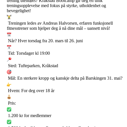
trening utendørs? Kråkstad Bootcamp gir deg en unik
treningsopplevelse med fokus på styrke, utholdenhet og
bevegelighet!
Treningen ledes av Andreas Halvorsen, erfaren funksjonell
fitnesstrener som hjelper deg å nå dine mål – uansett nivå!
Når? Hver torsdag fra 20. mars til 26. juni
Tid: Torsdager kl 19:00
Sted: Tufteparken, Kråkstad
Mål: En sterkere kropp og kanskje delta på Barskingen 31. mai?
Hvem: For deg over 18 år
Pris:
1.200 kr for medlemmer