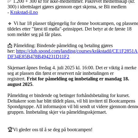
✅ 1.200 + 300 kr for ikke-medlemmer. Påkrevet medlemskap (kr.
300) i idrettslaget gjøres gjennom eget skjema, se Bli medlem
-
Krakstad-il.no
🔹 Vi har 18 plasser tilgjengelig for denne bootcampen, og plassen
tildeles etter "først til mølla"-prinsippet. Det betyr at de første 18
som melder seg på får plass.
📩 Påmelding: Bindende påmelding og betaling gjøres
her:
https://club.spond.com/landing/courses/kråkstadil/CE1F2851A
DF34E85B478B494231D11F2
Skjemaet åpnes fredag 4. juli 2025 kl. 16:00. Det er viktig å merke
seg at plassen din først er reservert når innbetalingen er
registrert.
Frist for påmelding og innbetaling er mandag 18.
august 2025
.
Påmelding er bindende og betinger forhåndsbetaling for kurset.
Deltakere som har blitt tildelt plass, vil bli invitert til Bootcampens
Spondgruppe. All informasjon vil bli sendt ut videre gjennom denn
gruppen. Innbetaling skjer via påmeldingsskjemaet.
🏆Vi gleder oss til å se deg på bootcampen!