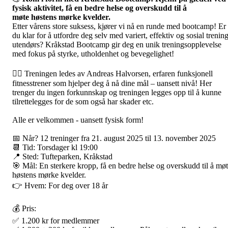
fysisk aktivitet, få en bedre helse og overskudd til å
møte høstens mørke kvelder.
Etter vårens store suksess, kjører vi nå en runde med bootcamp! Er
du klar for å utfordre deg selv med variert, effektiv og sosial trenin
utendørs? Kråkstad Bootcamp gir deg en unik treningsopplevelse
med fokus på styrke, utholdenhet og bevegelighet!
🏋️‍♂️ Treningen ledes av Andreas Halvorsen, erfaren funksjonell
fitnesstrener som hjelper deg å nå dine mål – uansett nivå! Her
trenger du ingen forkunnskap og treningen legges opp til å kunne
tilrettelegges for de som også har skader etc.
Alle er velkommen - uansett fysisk form!
📅 Når? 12 treninger fra 21. august 2025 til 13. november 2025
📆 Tid: Torsdager kl 19:00
📍 Sted: Tufteparken, Kråkstad
🎯 Mål: En sterkere kropp, få en bedre helse og overskudd til å mø
høstens mørke kvelder.
👉 Hvem: For deg over 18 år
💰 Pris:
✅ 1.200 kr for medlemmer