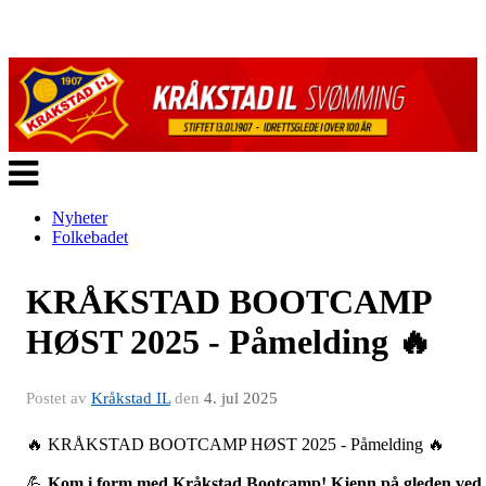
Veksle
navigasjon
Nyheter
Folkebadet
KRÅKSTAD BOOTCAMP
HØST 2025 - Påmelding 🔥
Postet av
Kråkstad IL
den
4. jul 2025
🔥 KRÅKSTAD BOOTCAMP HØST 2025 - Påmelding 🔥
💪
Kom i form med Kråkstad Bootcamp! Kjenn på gleden ved