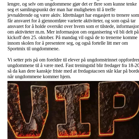
lengre, og selv om ungdommene gjør det er flere som kunne tenke
seg et samlingspunkt der man har muligheten til å treffe
jevnaldrende og være aktiv. Idrettslaget har engasjert to trenere som
får ansvaret for å gjennomføre varierte aktiviteter, og som også tar
ansvaret for å holde oversikt over hvem som er tilstede, informasjo
om aktiviteter m.m. Mer informasjon om organisering vil bli delt på
kickoff den 25. oktober. På mandag vil også de to trenerne komme
innom skolen for å presentere seg, og også fortelle litt mer om
Sportmix til ungdommene.
Vi setter pris på om foreldre til elever på ungdomstrinnet oppfordre
ungdommene til å være med. Fast treningstid blir fredager fra 18-20
så da kan dere kanskje friste med at fredagstacoen står klar på bord
når ungdommene kommer hjem.