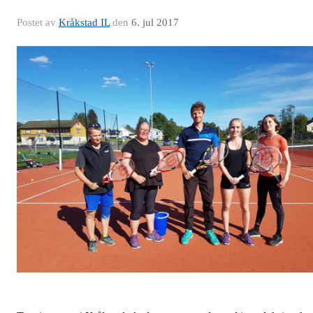
Postet av
Kråkstad IL
den
6. jul 2017