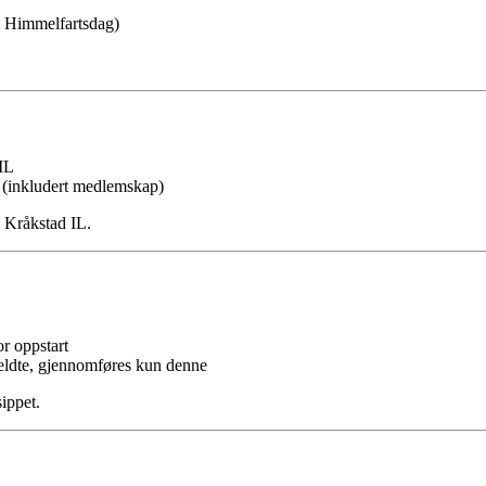
i Himmelfartsdag)
IL
 (inkludert medlemskap)
i Kråkstad IL.
r oppstart
ldte, gjennomføres kun denne
sippet.