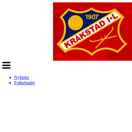
Veksle
navigasjon
Nyheter
Folkebadet