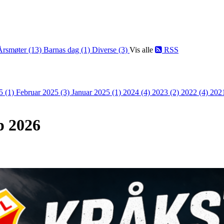
Årsmøter (13)
Barnas dag (1)
Diverse (3)
Vis alle
RSS
5 (1)
Februar 2025 (3)
Januar 2025 (1)
2024 (4)
2023 (2)
2022 (4)
202
p 2026