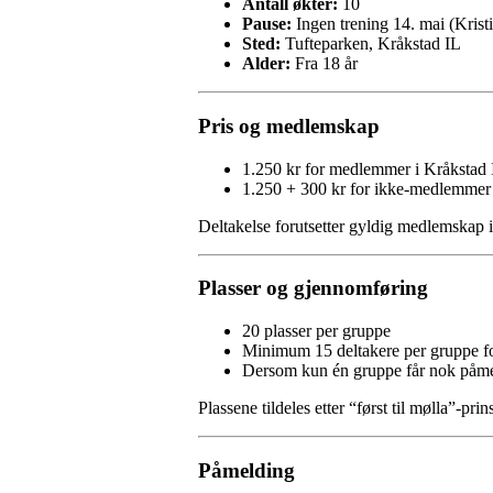
Antall økter:
10
Pause:
Ingen trening 14. mai (Krist
Sted:
Tufteparken, Kråkstad IL
Alder:
Fra 18 år
Pris og medlemskap
1.250 kr for medlemmer i Kråkstad 
1.250 + 300 kr for ikke-medlemmer
Deltakelse forutsetter gyldig medlemskap 
Plasser og gjennomføring
20 plasser per gruppe
Minimum 15 deltakere per gruppe fo
Dersom kun én gruppe får nok påme
Plassene tildeles etter “først til mølla”-prin
Påmelding