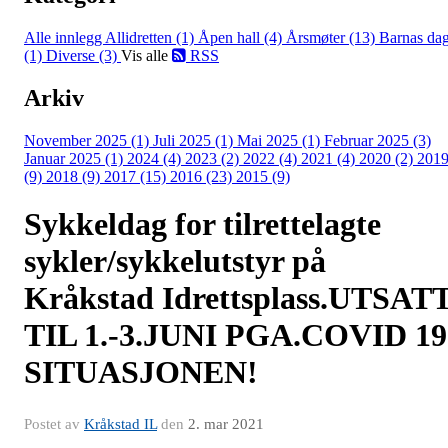
Alle innlegg
Allidretten (1)
Åpen hall (4)
Årsmøter (13)
Barnas da
(1)
Diverse (3)
Vis alle
RSS
Arkiv
November 2025 (1)
Juli 2025 (1)
Mai 2025 (1)
Februar 2025 (3)
Januar 2025 (1)
2024 (4)
2023 (2)
2022 (4)
2021 (4)
2020 (2)
201
(9)
2018 (9)
2017 (15)
2016 (23)
2015 (9)
Sykkeldag for tilrettelagte
sykler/sykkelutstyr på
Kråkstad Idrettsplass.UTSAT
TIL 1.-3.JUNI PGA.COVID 19
SITUASJONEN!
Postet av
Kråkstad IL
den
2. mar 2021