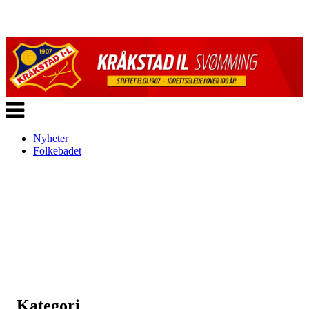
Veksle
navigasjon
Nyheter
Folkebadet
Kategori