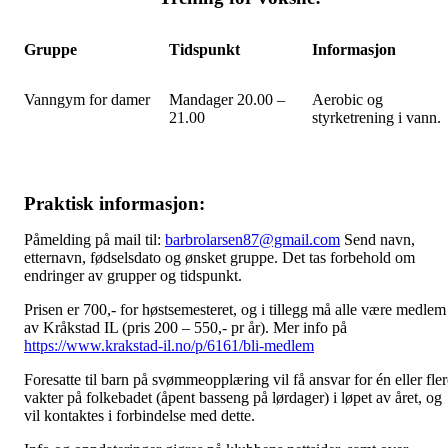
Gruppe
Tidspunkt
Informasjon
Vanngym for damer
Mandager 20.00 –
Aerobic og
21.00
styrketrening i vann.
Praktisk informasjon:
Påmelding på mail til:
barbrolarsen87@gmail.com
Send navn,
etternavn, fødselsdato og ønsket gruppe. Det tas forbehold om
endringer av grupper og tidspunkt.
Prisen er 700,- for høstsemesteret, og i tillegg må alle være medlem
av Kråkstad IL (pris 200 – 550,- pr år). Mer info på
https://www.krakstad-il.no/p/6161/bli-medlem
Foresatte til barn på svømmeopplæring vil få ansvar for én eller fler
vakter på folkebadet (åpent basseng på lørdager) i løpet av året, og
vil kontaktes i forbindelse med dette.