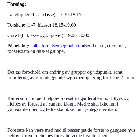
Torsdag:
Tanglopper (1.-2. klasse): 17.30-18.15
Torskene (1.-7. klasse) 18.15-19.00
Crawl (8. klasse og oppover): 19.00-20.00
Påmelding:
baiba.lorentsen@gmail.com
Send navn, etternavn,
fødselsdato og ønsket gruppe.
Det tas forbehold om endring av grupper og tidspunkt, samt
prioritering av grunnleggende svømmeopplæring for 1. og 2. trinn.
Barna som trenger hjelp av foresatte i garderoben bør følges og
hjelpes av foresatt av samme kjønn. Mødre skal ikke inn i
guttegarderoben og fedre skal ikke inn i jentegarderoben.
Foresatte kan være med ned til bassenget de første to gangene hvis
behov. Utover dette bes foresatte vente i garderoben.