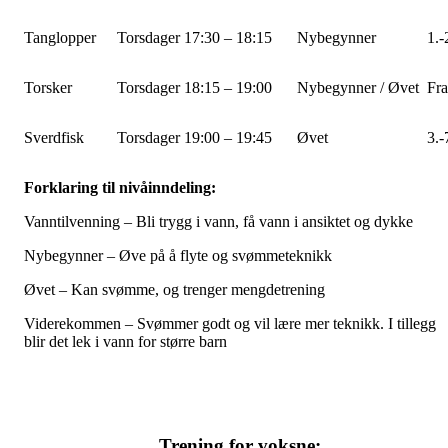
Tanglopper
Torsdager 17:30 – 18:15
Nybegynner
1.-
Torsker
Torsdager 18:15 – 19:00
Nybegynner / Øvet
Fra
Sverdfisk
Torsdager 19:00 – 19:45
Øvet
3.-
Forklaring til nivåinndeling:
Vanntilvenning – Bli trygg i vann, få vann i ansiktet og dykke
Nybegynner – Øve på å flyte og svømmeteknikk
Øvet – Kan svømme, og trenger mengdetrening
Viderekommen – Svømmer godt og vil lære mer teknikk. I tillegg
blir det lek i vann for større barn
Trening for voksne: