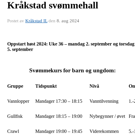
Kråkstad svømmehall
Postet av
Kråkstad IL
den
8. aug 2024
Oppstart høst 2024: Uke 36 – mandag 2. september og torsdag
5. september
Svømmekurs for barn og ungdom:
Gruppe
Tidspunkt
Nivå
Omt
Vannlopper
Mandager 17:30 – 18:15
Vanntilvenning
1.-
Gullfisk
Mandager 18:15 – 19:00
Nybegynner / øvet
Fra
Crawl
Mandager 19:00 – 19:45
Viderekommen
5.-