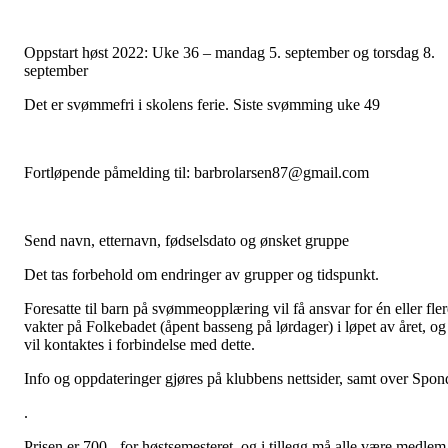
Oppstart høst 2022: Uke 36 – mandag 5. september og torsdag 8.
september
Det er svømmefri i skolens ferie. Siste svømming uke 49
Fortløpende påmelding til: barbrolarsen87@gmail.com
Send navn, etternavn, fødselsdato og ønsket gruppe
Det tas forbehold om endringer av grupper og tidspunkt.
Foresatte til barn på svømmeopplæring vil få ansvar for én eller fler
vakter på Folkebadet (åpent basseng på lørdager) i løpet av året, og
vil kontaktes i forbindelse med dette.
Info og oppdateringer gjøres på klubbens nettsider, samt over Spon
.
Prisen er 700,- for høstsemesteret, og i tillegg må alle være medlem