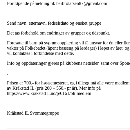
Fortløpende påmelding til: barbrolarsen87@gmail.com
Send navn, etternavn, fødselsdato og ønsket gruppe
Det tas forbehold om endringer av grupper og tidspunkt.
Foresatte til barn på svømmeopplæring vil få ansvar for én eller fler
vakter på Folkebadet (åpent basseng på lørdager) i løpet av året, og
vil kontaktes i forbindelse med dette.
Info og oppdateringer gjøres på klubbens nettsider, samt over Spon
.
Prisen er 700,- for høstsemesteret, og i tillegg må alle være medlem
av Kråkstad IL (pris 200 – 550,- pr år). Mer info på
https://www.krakstad-il.no/p/6161/bli-medlem
Kråkstad IL Svømmegruppe