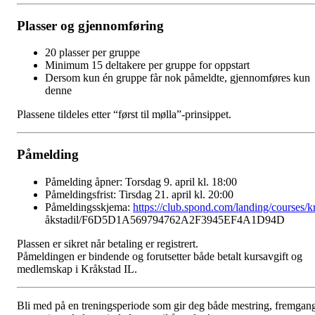
Plasser og gjennomføring
20 plasser per gruppe
Minimum 15 deltakere per gruppe for oppstart
Dersom kun én gruppe får nok påmeldte, gjennomføres kun
denne
Plassene tildeles etter “først til mølla”-prinsippet.
Påmelding
Påmelding åpner: Torsdag 9. april kl. 18:00
Påmeldingsfrist: Tirsdag 21. april kl. 20:00
Påmeldingsskjema:
https://club.spond.com/landing/courses/k
åkstadil/F6D5D1A569794762A2F3945EF4A1D94D
Plassen er sikret når betaling er registrert.
Påmeldingen er bindende og forutsetter både betalt kursavgift og
medlemskap i Kråkstad IL.
Bli med på en treningsperiode som gir deg både mestring, fremgan