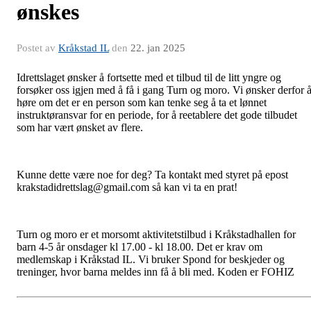
ønskes
Postet av
Kråkstad IL
den
22. jan 2025
Idrettslaget ønsker å fortsette med et tilbud til de litt yngre og
forsøker oss igjen med å få i gang Turn og moro. Vi ønsker derfor 
høre om det er en person som kan tenke seg å ta et lønnet
instruktøransvar for en periode, for å reetablere det gode tilbudet
som har vært ønsket av flere.
Kunne dette være noe for deg? Ta kontakt med styret på epost
krakstadidrettslag@gmail.com så kan vi ta en prat!
Turn
og moro er et morsomt aktivitetstilbud i Kråkstadhallen for
barn 4-5 år onsdager kl 17.00 - kl 18.00. Det er krav om
medlemskap i Kråkstad IL. Vi bruker Spond for beskjeder og
treninger, hvor barna meldes inn få å bli med. Koden er FOHIZ