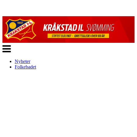
Veksle
navigasjon
Nyheter
Folkebadet