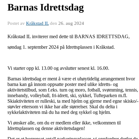
Barnas Idrettsdag
Postet av
Kråkstad IL
den
26. aug 2024
Kråkstad IL inviterer med dette til BARNAS IDRETTSDAG,
søndag 1. september 2024 på Idrettsplassen i Kråkstad.
Vi starter opp kl. 13.00 og avslutter senest kl. 16.00.
Barnas idrettsdag er ment å være et uhøytidelig arrangement hvor
barna kan gå innom oppsatte poster med ulike idretts- og
aktivitetstilbud, som f.eks. turn og moro, fotball, svømming, tennis,
innebandy, volleyball, fri-idrett, ski, sykkel, Tufteparken m.fl.
Skiaktiviteten er rulleski, ta med hjelm og gjerne med egne skisko/-
støvler ettersom vi ikke har alle størrelser. Skal du delta i
sykkelaktiviteten må du ha med deg sykkel og hjelm.
Vi ønsker alle, om du er medlem eller ikke, velkommen til
Idrettsplassen og denne aktivitetsdagen!
Det er et begrenset antall parkeringsplasser, vi oppfordrer derfor de