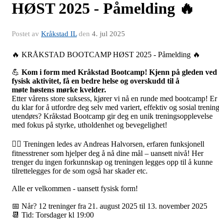
HØST 2025 - Påmelding 🔥
Postet av
Kråkstad IL
den
4. jul 2025
🔥 KRÅKSTAD BOOTCAMP HØST 2025 - Påmelding 🔥
💪
Kom i form med Kråkstad Bootcamp! Kjenn på gleden ved
fysisk aktivitet, få en bedre helse og overskudd til å
møte høstens mørke kvelder.
Etter vårens store suksess, kjører vi nå en runde med bootcamp! Er
du klar for å utfordre deg selv med variert, effektiv og sosial trenin
utendørs? Kråkstad Bootcamp gir deg en unik treningsopplevelse
med fokus på styrke, utholdenhet og bevegelighet!
🏋️‍♂️ Treningen ledes av Andreas Halvorsen, erfaren funksjonell
fitnesstrener som hjelper deg å nå dine mål – uansett nivå! Her
trenger du ingen forkunnskap og treningen legges opp til å kunne
tilrettelegges for de som også har skader etc.
Alle er velkommen - uansett fysisk form!
📅 Når? 12 treninger fra 21. august 2025 til 13. november 2025
📆 Tid: Torsdager kl 19:00