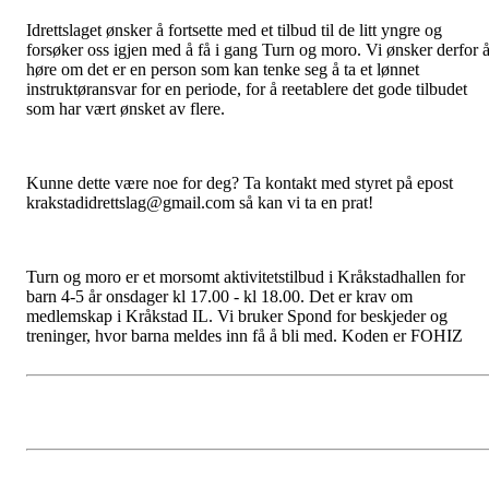
Idrettslaget ønsker å fortsette med et tilbud til de litt yngre og
forsøker oss igjen med å få i gang Turn og moro. Vi ønsker derfor 
høre om det er en person som kan tenke seg å ta et lønnet
instruktøransvar for en periode, for å reetablere det gode tilbudet
som har vært ønsket av flere.
Kunne dette være noe for deg? Ta kontakt med styret på epost
krakstadidrettslag@gmail.com så kan vi ta en prat!
Turn
og moro er et morsomt aktivitetstilbud i Kråkstadhallen for
barn 4-5 år onsdager kl 17.00 - kl 18.00. Det er krav om
medlemskap i Kråkstad IL. Vi bruker Spond for beskjeder og
treninger, hvor barna meldes inn få å bli med. Koden er FOHIZ