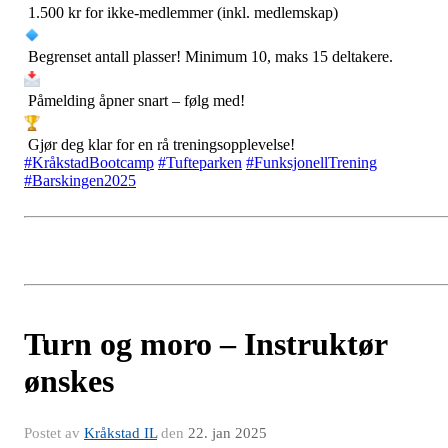
1.500 kr for ikke-medlemmer (inkl. medlemskap)
Begrenset antall plasser! Minimum 10, maks 15 deltakere.
Påmelding åpner snart – følg med!
Gjør deg klar for en rå treningsopplevelse!
#KråkstadBootcamp
#Tufteparken
#FunksjonellTrening
#Barskingen2025
Turn og moro – Instruktør
ønskes
Postet av
Kråkstad IL
den
22. jan 2025