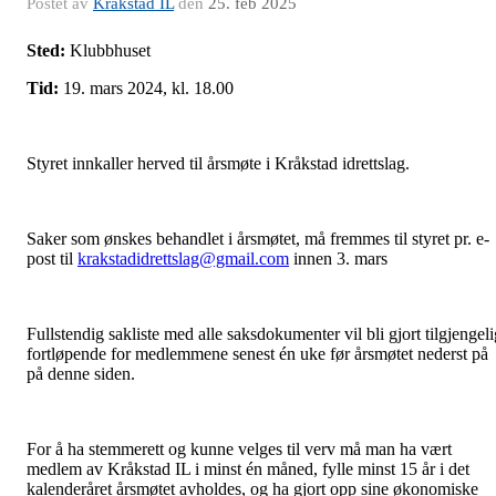
Postet av
Kråkstad IL
den
25. feb 2025
Sted:
Klubbhuset
Tid:
19. mars 2024, kl. 18.00
Styret innkaller herved til årsmøte i Kråkstad idrettslag.
Saker som ønskes behandlet i årsmøtet, må fremmes til styret pr. e-
post til
krakstadidrettslag@gmail.com
innen 3. mars
Fullstendig sakliste med alle saksdokumenter vil bli gjort tilgjengeli
fortløpende for medlemmene senest én uke før årsmøtet nederst på
på denne siden.
For å ha stemmerett og kunne velges til verv må man ha vært
medlem av Kråkstad IL i minst én måned, fylle minst 15 år i det
kalenderåret årsmøtet avholdes, og ha gjort opp sine økonomiske