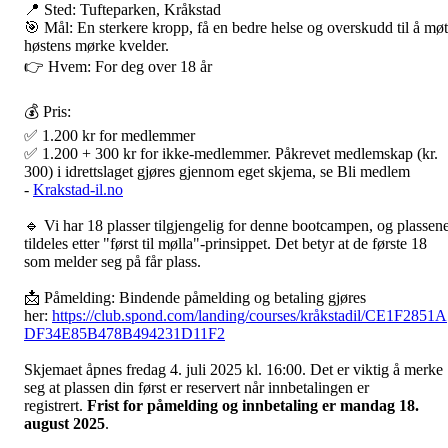
📍 Sted: Tufteparken, Kråkstad
🎯 Mål: En sterkere kropp, få en bedre helse og overskudd til å mø
høstens mørke kvelder.
👉 Hvem: For deg over 18 år
💰 Pris:
✅ 1.200 kr for medlemmer
✅ 1.200 + 300 kr for ikke-medlemmer. Påkrevet medlemskap (kr.
300) i idrettslaget gjøres gjennom eget skjema, se Bli medlem
-
Krakstad-il.no
🔹 Vi har 18 plasser tilgjengelig for denne bootcampen, og plassen
tildeles etter "først til mølla"-prinsippet. Det betyr at de første 18
som melder seg på får plass.
📩 Påmelding: Bindende påmelding og betaling gjøres
her:
https://club.spond.com/landing/courses/kråkstadil/CE1F2851A
DF34E85B478B494231D11F2
Skjemaet åpnes fredag 4. juli 2025 kl. 16:00. Det er viktig å merke
seg at plassen din først er reservert når innbetalingen er
registrert.
Frist for påmelding og innbetaling er mandag 18.
august 2025
.