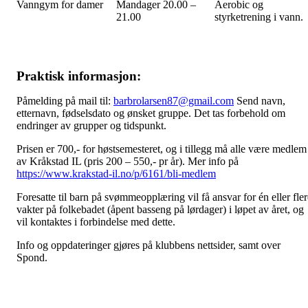
Vanngym for damer
Mandager 20.00 –
Aerobic og
21.00
styrketrening i vann.
Praktisk informasjon:
Påmelding på mail til:
barbrolarsen87@gmail.com
Send navn,
etternavn, fødselsdato og ønsket gruppe. Det tas forbehold om
endringer av grupper og tidspunkt.
Prisen er 700,- for høstsemesteret, og i tillegg må alle være medlem
av Kråkstad IL (pris 200 – 550,- pr år). Mer info på
https://www.krakstad-il.no/p/6161/bli-medlem
Foresatte til barn på svømmeopplæring vil få ansvar for én eller fler
vakter på folkebadet (åpent basseng på lørdager) i løpet av året, og
vil kontaktes i forbindelse med dette.
Info og oppdateringer gjøres på klubbens nettsider, samt over
Spond.