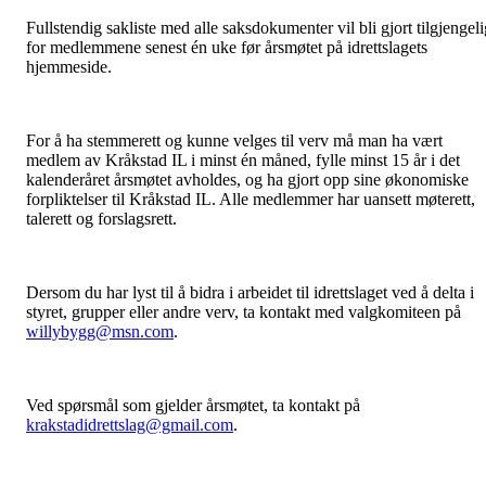
Fullstendig sakliste med alle saksdokumenter vil bli gjort tilgjengeli
for medlemmene senest én uke før årsmøtet på idrettslagets
hjemmeside.
For å ha stemmerett og kunne velges til verv må man ha vært
medlem av Kråkstad IL i minst én måned, fylle minst 15 år i det
kalenderåret årsmøtet avholdes, og ha gjort opp sine økonomiske
forpliktelser til Kråkstad IL. Alle medlemmer har uansett møterett,
talerett og forslagsrett.
Dersom du har lyst til å bidra i arbeidet til idrettslaget ved å delta i
styret, grupper eller andre verv, ta kontakt med valgkomiteen på
willybygg@msn.com
.
Ved spørsmål som gjelder årsmøtet, ta kontakt på
krakstadidrettslag@gmail.com
.