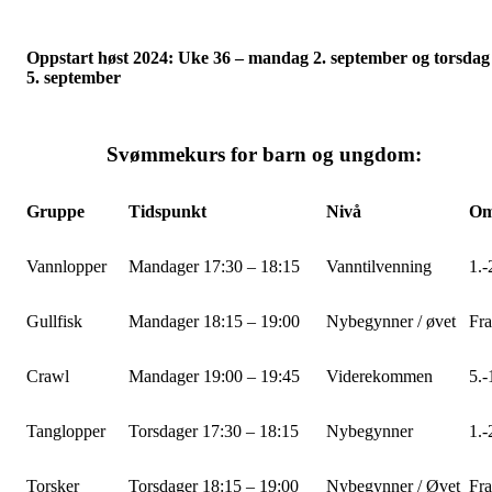
Oppstart høst 2024: Uke 36 – mandag 2. september og torsdag
5. september
Svømmekurs for barn og ungdom:
Gruppe
Tidspunkt
Nivå
Omt
Vannlopper
Mandager 17:30 – 18:15
Vanntilvenning
1.-
Gullfisk
Mandager 18:15 – 19:00
Nybegynner / øvet
Fra
Crawl
Mandager 19:00 – 19:45
Viderekommen
5.-
Tanglopper
Torsdager 17:30 – 18:15
Nybegynner
1.-
Torsker
Torsdager 18:15 – 19:00
Nybegynner / Øvet
Fra