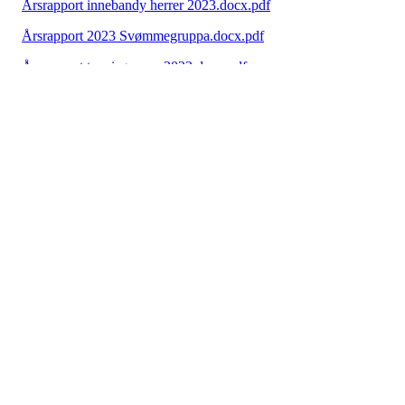
Årsrapport innebandy herrer 2023.docx.pdf
Årsrapport 2023 Svømmegruppa.docx.pdf
Årsrapport tennisgruppa 2023.docx.pdf
Tårnlauget Årsmelding 2023.docx.pdf
Årsberetning skigruppa KIL 2023.docx.pdf
Årsrapport futsal J14 2023.docx.pdf
Årsrapport innebandy kvinner 2023.docx.pdf
Årsberetning Turn og moro 2023.docx.pdf
Årsrapport styrkegruppa 2023.docx.pdf