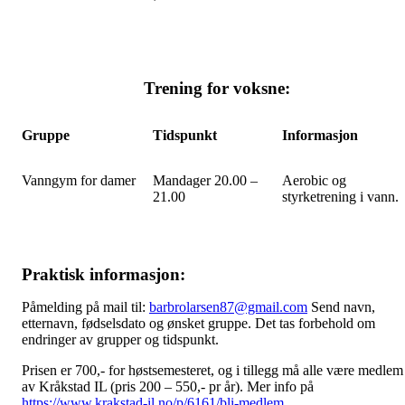
Trening for voksne:
Gruppe
Tidspunkt
Informasjon
Vanngym for damer
Mandager 20.00 –
Aerobic og
21.00
styrketrening i vann.
Praktisk informasjon:
Påmelding på mail til:
barbrolarsen87@gmail.com
Send navn,
etternavn, fødselsdato og ønsket gruppe. Det tas forbehold om
endringer av grupper og tidspunkt.
Prisen er 700,- for høstsemesteret, og i tillegg må alle være medlem
av Kråkstad IL (pris 200 – 550,- pr år). Mer info på
https://www.krakstad-il.no/p/6161/bli-medlem