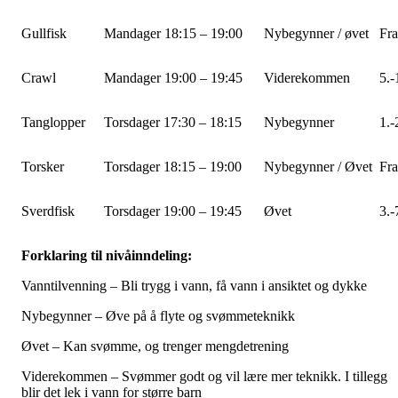
Gullfisk
Mandager 18:15 – 19:00
Nybegynner / øvet
Fra
Crawl
Mandager 19:00 – 19:45
Viderekommen
5.-
Tanglopper
Torsdager 17:30 – 18:15
Nybegynner
1.-
Torsker
Torsdager 18:15 – 19:00
Nybegynner / Øvet
Fra
Sverdfisk
Torsdager 19:00 – 19:45
Øvet
3.-
Forklaring til nivåinndeling:
Vanntilvenning – Bli trygg i vann, få vann i ansiktet og dykke
Nybegynner – Øve på å flyte og svømmeteknikk
Øvet – Kan svømme, og trenger mengdetrening
Viderekommen – Svømmer godt og vil lære mer teknikk. I tillegg
blir det lek i vann for større barn