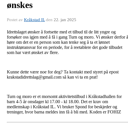
ønskes
Postet av
Kråkstad IL
den
22. jan 2025
Idrettslaget ønsker å fortsette med et tilbud til de litt yngre og
forsøker oss igjen med å få i gang Turn og moro. Vi ønsker derfor 
høre om det er en person som kan tenke seg å ta et lønnet
instruktøransvar for en periode, for å reetablere det gode tilbudet
som har vært ønsket av flere.
Kunne dette være noe for deg? Ta kontakt med styret på epost
krakstadidrettslag@gmail.com så kan vi ta en prat!
Turn
og moro er et morsomt aktivitetstilbud i Kråkstadhallen for
barn 4-5 år onsdager kl 17.00 - kl 18.00. Det er krav om
medlemskap i Kråkstad IL. Vi bruker Spond for beskjeder og
treninger, hvor barna meldes inn få å bli med. Koden er FOHIZ