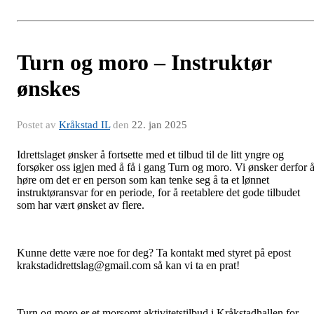
Turn og moro – Instruktør
ønskes
Postet av
Kråkstad IL
den
22. jan 2025
Idrettslaget ønsker å fortsette med et tilbud til de litt yngre og
forsøker oss igjen med å få i gang Turn og moro. Vi ønsker derfor 
høre om det er en person som kan tenke seg å ta et lønnet
instruktøransvar for en periode, for å reetablere det gode tilbudet
som har vært ønsket av flere.
Kunne dette være noe for deg? Ta kontakt med styret på epost
krakstadidrettslag@gmail.com så kan vi ta en prat!
Turn
og moro er et morsomt aktivitetstilbud i Kråkstadhallen for