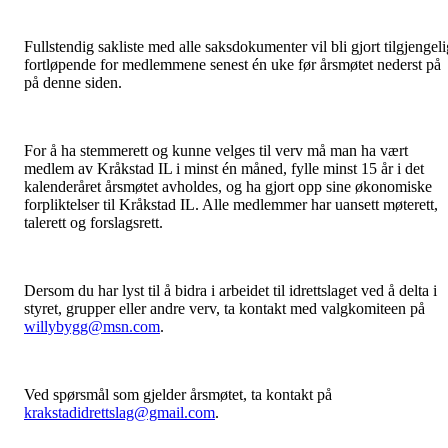
Fullstendig sakliste med alle saksdokumenter vil bli gjort tilgjengeli
fortløpende for medlemmene senest én uke før årsmøtet nederst på
på denne siden.
For å ha stemmerett og kunne velges til verv må man ha vært
medlem av Kråkstad IL i minst én måned, fylle minst 15 år i det
kalenderåret årsmøtet avholdes, og ha gjort opp sine økonomiske
forpliktelser til Kråkstad IL. Alle medlemmer har uansett møterett,
talerett og forslagsrett.
Dersom du har lyst til å bidra i arbeidet til idrettslaget ved å delta i
styret, grupper eller andre verv, ta kontakt med valgkomiteen på
willybygg@msn.com
.
Ved spørsmål som gjelder årsmøtet, ta kontakt på
krakstadidrettslag@gmail.com
.