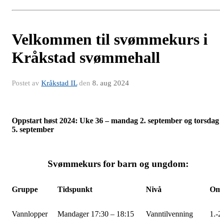
Velkommen til svømmekurs i
Kråkstad svømmehall
Postet av
Kråkstad IL
den
8. aug 2024
Oppstart høst 2024: Uke 36 – mandag 2. september og torsdag
5. september
Svømmekurs for barn og ungdom:
Gruppe
Tidspunkt
Nivå
Omt
Vannlopper
Mandager 17:30 – 18:15
Vanntilvenning
1.-