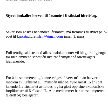
Styret innkaller herved til årsmøte i Kråkstad idrettslag.
Saker som ønskes behandlet i årsmøtet, må fremmes til styret pr. e-
post til
krakstadidrettslag@gmail.com
innen 1. mars.
Fullstendig sakliste med alle saksdokumenter vil bli gjort tilgjengeli
for medlemmene senest én uke før årsmøtet på idrettslagets
hjemmeside.
For å ha stemmerett og kunne velges til verv må man ha vært
medlem av Kråkstad IL i minst én måned, fylle minst 15 år i det
kalenderåret årsmøtet avholdes, og ha gjort opp sine økonomiske
forpliktelser til Kråkstad IL. Alle medlemmer har uansett møterett,
talerett og forslagsrett.