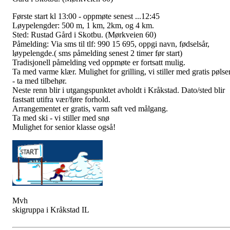
Første start kl 13:00 - oppmøte senest ...12:45
Løypelengder: 500 m, 1 km, 2km, og 4 km.
Sted: Rustad Gård i Skotbu. (Mørkveien 60)
Påmelding: Via sms til tlf: 990 15 695, oppgi navn, fødselsår,
løypelengde.( sms påmelding senest 2 timer før start)
Tradisjonell påmelding ved oppmøte er fortsatt mulig.
Ta med varme klær. Mulighet for grilling, vi stiller med gratis pølse
- ta med tilbehør.
Neste renn blir i utgangspunktet avholdt i Kråkstad. Dato/sted blir
fastsatt utifra vær/føre forhold.
Arrangementet er gratis, varm saft ved målgang.
Ta med ski - vi stiller med snø
Mulighet for senior klasse også!
Mvh
skigruppa i Kråkstad IL