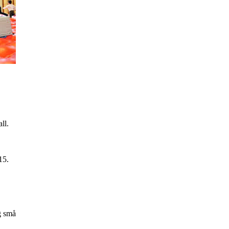
ll.
15.
g små