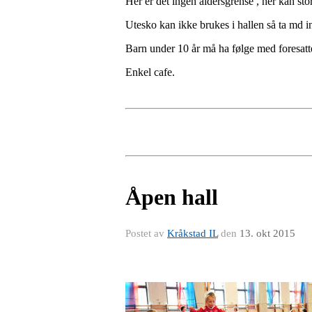
Her er det ingen aldersgrense , her kan sto
Utesko kan ikke brukes i hallen så ta md i
Barn under 10 år må ha følge med foresatt
Enkel cafe.
Åpen hall
Postet av
Kråkstad IL
den
13. okt 2015