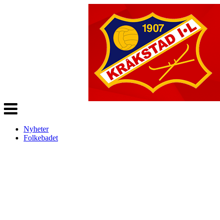
Veksle
navigasjon
Nyheter
Folkebadet