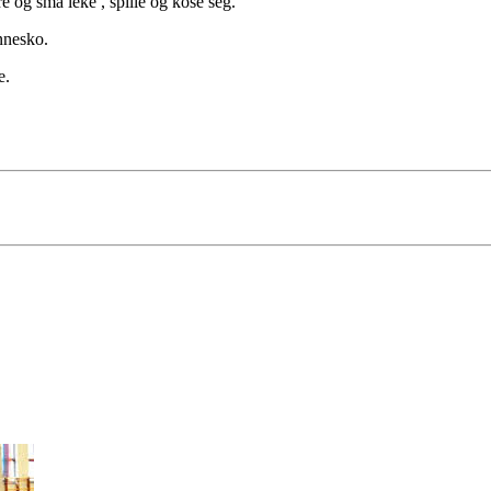
re og små leke , spille og kose seg.
nnesko.
e.