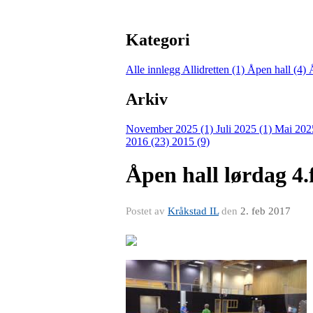
Kategori
Alle innlegg
Allidretten (1)
Åpen hall (4)
Arkiv
November 2025 (1)
Juli 2025 (1)
Mai 202
2016 (23)
2015 (9)
Åpen hall lørdag 4
Postet av
Kråkstad IL
den
2. feb 2017