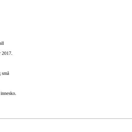
ll
r 2017.
g små
 innesko.