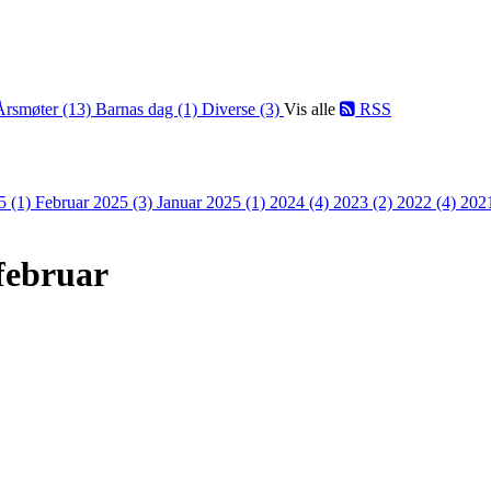
Årsmøter (13)
Barnas dag (1)
Diverse (3)
Vis alle
RSS
5 (1)
Februar 2025 (3)
Januar 2025 (1)
2024 (4)
2023 (2)
2022 (4)
202
.februar