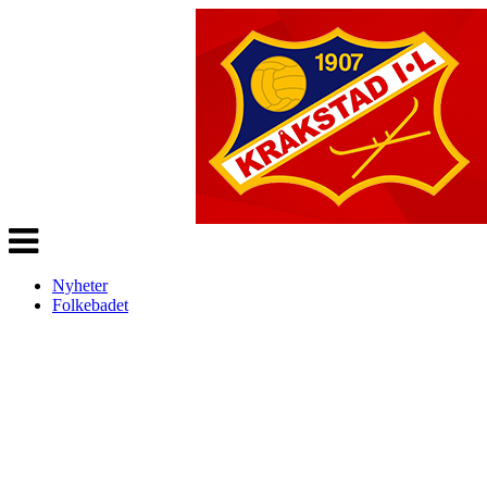
Veksle
navigasjon
Nyheter
Folkebadet