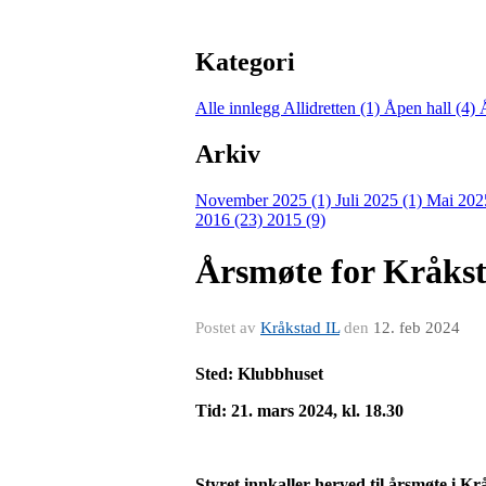
Kategori
Alle innlegg
Allidretten (1)
Åpen hall (4)
Arkiv
November 2025 (1)
Juli 2025 (1)
Mai 202
2016 (23)
2015 (9)
Årsmøte for Kråksta
Postet av
Kråkstad IL
den
12. feb 2024
Sted: Klubbhuset
Tid: 21. mars 2024, kl. 18.30
Styret innkaller herved til årsmøte i Krå