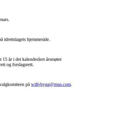
mars.
på idrettslagets hjemmeside.
15 år i det kalenderåret årsmøtet
tt og forslagsrett.
ed valgkomiteen på
willybygg@msn.com
.