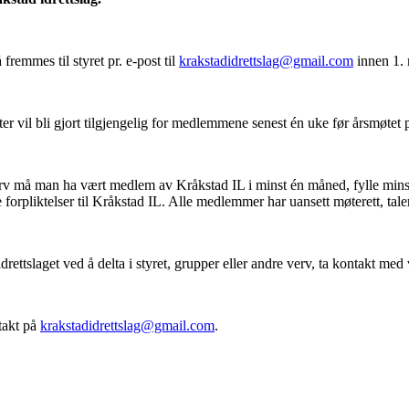
remmes til styret pr. e-post til
krakstadidrettslag@gmail.com
innen 1. 
er vil bli gjort tilgjengelig for medlemmene senest én uke før årsmøtet 
erv må man ha vært medlem av Kråkstad IL i minst én måned, fylle minst 
orpliktelser til Kråkstad IL. Alle medlemmer har uansett møterett, talere
l idrettslaget ved å delta i styret, grupper eller andre verv, ta kontakt m
takt på
krakstadidrettslag@gmail.com
.