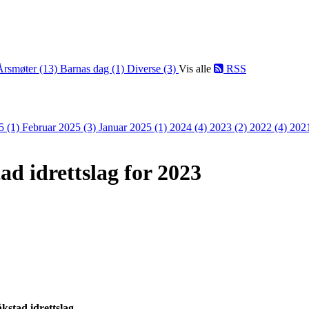
Årsmøter (13)
Barnas dag (1)
Diverse (3)
Vis alle
RSS
5 (1)
Februar 2025 (3)
Januar 2025 (1)
2024 (4)
2023 (2)
2022 (4)
202
d idrettslag for 2023
kstad idrettslag.