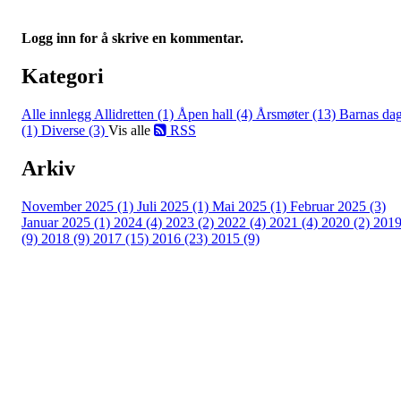
Logg inn for å skrive en kommentar.
Kategori
Alle innlegg
Allidretten (1)
Åpen hall (4)
Årsmøter (13)
Barnas da
(1)
Diverse (3)
Vis alle
RSS
Arkiv
November 2025 (1)
Juli 2025 (1)
Mai 2025 (1)
Februar 2025 (3)
Januar 2025 (1)
2024 (4)
2023 (2)
2022 (4)
2021 (4)
2020 (2)
201
(9)
2018 (9)
2017 (15)
2016 (23)
2015 (9)