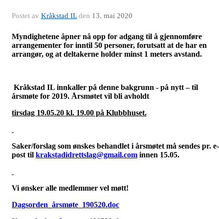
Postet av
Kråkstad IL
den
13. mai 2020
Myndighetene åpner nå opp for adgang til å gjennomføre
arrangementer for inntil 50 personer, forutsatt at de har en
arrangør, og at deltakerne holder minst 1 meters avstand.
Kråkstad IL innkaller på denne bakgrunn - på nytt – til
årsmøte for 2019. Årsmøtet vil bli avholdt
tirsdag 19.05.20 kl. 19.00 på Klubbhuset.
Saker/forslag som ønskes behandlet i årsmøtet må sendes pr. e-
post til
krakstadidrettslag@gmail.com
innen 15.05.
Vi ønsker alle medlemmer vel møtt!
Dagsorden_årsmøte_190520.doc