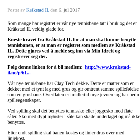
Postet av
Kråkstad IL
den
6. jul 2017
Som mange har registret er vår nye tennisbane tatt i bruk og det er
Kråkstad IL veldig glade for.
Eneste kravet fra Kråkstad IL for at man skal kunne benytte
tennisbanen, er at man er registret som medlem av Kråkstad
IL. Dette gjøres ved å melde seg inn via Min Idrett og
registrerer seg der.
Følg denne linken for å bli medlem:
http://www.krakstad-
il.no/p/61...
Vår nye tennisbane har Clay Tech dekke. Dette er matter som er
dekket med et tynt lag med grus og gir omtrent samme spillefølelse
som en grusbane. Overflaten er imidlertid mye jevnere og har bedr
spilleegenskaper.
Ved spilling skal det benyttes tennissko eller joggesko med flate
såler. Sko med dypt mønster i såle kan skade underlaget og må ikk
benyttes.
Etter endt spilling skal banen kostes og linjer dras over med
linjekost.