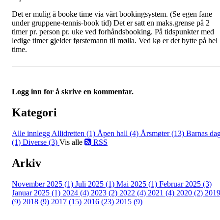
Det er mulig å booke time via vårt bookingsystem. (Se egen fane
under gruppene-tennis-book tid) Det er satt en maks.grense på 2
timer pr. person pr. uke ved forhåndsbooking. På tidspunkter med
ledige timer gjelder førstemann til mølla. Ved kø er det bytte på hel
time.
Logg inn for å skrive en kommentar.
Kategori
Alle innlegg
Allidretten (1)
Åpen hall (4)
Årsmøter (13)
Barnas da
(1)
Diverse (3)
Vis alle
RSS
Arkiv
November 2025 (1)
Juli 2025 (1)
Mai 2025 (1)
Februar 2025 (3)
Januar 2025 (1)
2024 (4)
2023 (2)
2022 (4)
2021 (4)
2020 (2)
201
(9)
2018 (9)
2017 (15)
2016 (23)
2015 (9)