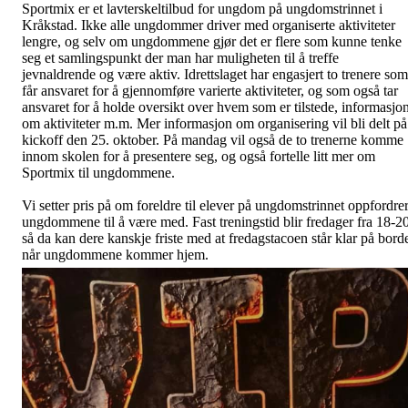
Sportmix er et lavterskeltilbud for ungdom på ungdomstrinnet i
Kråkstad. Ikke alle ungdommer driver med organiserte aktiviteter
lengre, og selv om ungdommene gjør det er flere som kunne tenke
seg et samlingspunkt der man har muligheten til å treffe
jevnaldrende og være aktiv. Idrettslaget har engasjert to trenere som
får ansvaret for å gjennomføre varierte aktiviteter, og som også tar
ansvaret for å holde oversikt over hvem som er tilstede, informasjo
om aktiviteter m.m. Mer informasjon om organisering vil bli delt på
kickoff den 25. oktober. På mandag vil også de to trenerne komme
innom skolen for å presentere seg, og også fortelle litt mer om
Sportmix til ungdommene.
Vi setter pris på om foreldre til elever på ungdomstrinnet oppfordre
ungdommene til å være med. Fast treningstid blir fredager fra 18-20
så da kan dere kanskje friste med at fredagstacoen står klar på bord
når ungdommene kommer hjem.