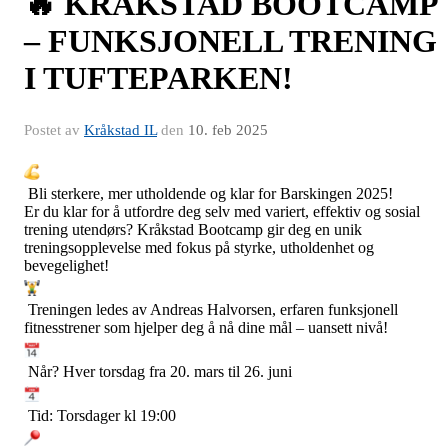
🔥 KRÅKSTAD BOOTCAMP
– FUNKSJONELL TRENING
I TUFTEPARKEN!
Postet av
Kråkstad IL
den
10. feb 2025
Bli sterkere, mer utholdende og klar for Barskingen 2025!
Er du klar for å utfordre deg selv med variert, effektiv og sosial
trening utendørs? Kråkstad Bootcamp gir deg en unik
treningsopplevelse med fokus på styrke, utholdenhet og
bevegelighet!
Treningen ledes av Andreas Halvorsen, erfaren funksjonell
fitnesstrener som hjelper deg å nå dine mål – uansett nivå!
Når? Hver torsdag fra 20. mars til 26. juni
Tid: Torsdager kl 19:00