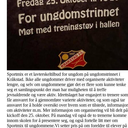
Sportmix er et lavterskeltilbud for ungdom på ungdomstrinnet i
Kråkstad. Ikke alle ungdommer driver med organiserte aktiviteter
lengre, og selv om ungdommene gjør det er flere som kunne tenke
seg et samlingspunkt der man har muligheten til å treffe
jevnaldrende og være aktiv. Idrettslaget har engasjert to trenere som
får ansvaret for å gjennomføre varierte aktiviteter, og som også tar
ansvaret for å holde oversikt over hvem som er tilstede, informasjo
om aktiviteter m.m. Mer informasjon om organisering vil bli delt på
kickoff den 25. oktober. På mandag vil også de to trenerne komme
innom skolen for å presentere seg, og også fortelle litt mer om
Sportmix til ungdommene.Vi setter pris på om foreldre til elever på