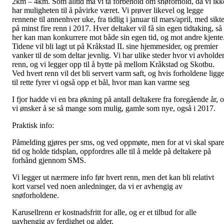
2km – 4km. Som alltid må vi ta forbehold om snøforhold, da vi ikk
har muligheten til å påvirke været. Vi prøver likevel og legge
rennene til annenhver uke, fra tidlig i januar til mars/april, med sikt
på minst fire renn i 2017. Hver deltaker vil få sin egen tidtaking, så
her kan man konkurrere mot både sin egen tid, og mot andre kjente
Tidene vil bli lagt ut på Kråkstad IL sine hjemmesider, og premier
vanker til de som deltar jevnlig. Vi har ulike steder hvor vi avholde
renn, og vi legger opp til å bytte på mellom Kråkstad og Skotbu.
Ved hvert renn vil det bli servert varm saft, og hvis forholdene ligge
til rette fyrer vi også opp et bål, hvor man kan varme seg
I fjor hadde vi en bra økning på antall deltakere fra foregående år, 
vi ønsker å se så mange som mulig, gamle som nye, også i 2017.
Praktisk info:
Påmelding gjøres per sms, og ved oppmøte, men for at vi skal spar
tid og holde tidsplan, oppfordres alle til å melde på deltakere på
forhånd gjennom SMS.
Vi legger ut nærmere info før hvert renn, men det kan bli relativt
kort varsel ved noen anledninger, da vi er avhengig av
snøforholdene.
Karusellrenn er kostnadsfritt for alle, og er et tilbud for alle
uavhengig av ferdighet og alder.