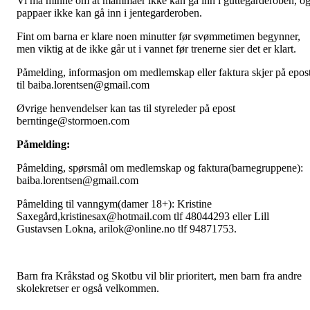
Vi må minne om at mammaer ikke kan gå inn i guttegarderoben, o
pappaer ikke kan gå inn i jentegarderoben.
Fint om barna er klare noen minutter før svømmetimen begynner,
men viktig at de ikke går ut i vannet før trenerne sier det er klart.
Påmelding, informasjon om medlemskap eller faktura skjer på epos
til baiba.lorentsen@gmail.com
Øvrige henvendelser kan tas til styreleder på epost
berntinge@stormoen.com
Påmelding:
Påmelding, spørsmål om medlemskap og faktura(barnegruppene):
baiba.lorentsen@gmail.com
Påmelding til vanngym(damer 18+):
Kristine
Saxegård,kristinesax@hotmail.com tlf 48044293 eller Lill
Gustavsen Lokna, arilok@online.no tlf 94871753.
Barn fra Kråkstad og Skotbu vil blir prioritert, men barn fra andre
skolekretser er også velkommen.