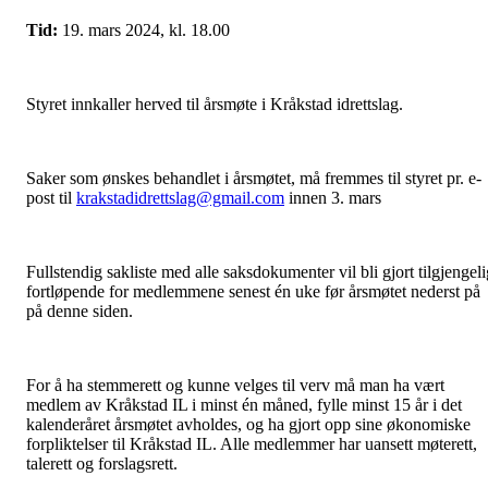
Tid:
19. mars 2024, kl. 18.00
Styret innkaller herved til årsmøte i Kråkstad idrettslag.
Saker som ønskes behandlet i årsmøtet, må fremmes til styret pr. e-
post til
krakstadidrettslag@gmail.com
innen 3. mars
Fullstendig sakliste med alle saksdokumenter vil bli gjort tilgjengeli
fortløpende for medlemmene senest én uke før årsmøtet nederst på
på denne siden.
For å ha stemmerett og kunne velges til verv må man ha vært
medlem av Kråkstad IL i minst én måned, fylle minst 15 år i det
kalenderåret årsmøtet avholdes, og ha gjort opp sine økonomiske
forpliktelser til Kråkstad IL. Alle medlemmer har uansett møterett,
talerett og forslagsrett.