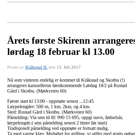
Årets første Skirenn arrangere
lørdag 18 februar kl 13.00
Postet av
Kråkstad IL
den
15. feb 2017
Nå som vinteren endelig er kommet til Kråkstad og Skotbu (!)
arrangeres karusellrenn førstkommende Lørdag 18/2 på Rustad
Gård i Skotbu. (Mørkveien 60)
Første start kl 13:00 - oppmøte senest ...12:45
Løypelengder: 500 m, 1 km, 2km, og 4 km.
Sted: Rustad Gård i Skotbu. (Mørkveien 60)
Påmelding: Via sms til tlf: 990 15 695, oppgi navn, fødselsår,
løypelengde.( sms påmelding senest 2 timer før start)
Tradisjonell påmelding ved oppmøte er fortsatt mulig.
Ta med varme klær. Mulighet for grilling, vi stiller med gratis pølse