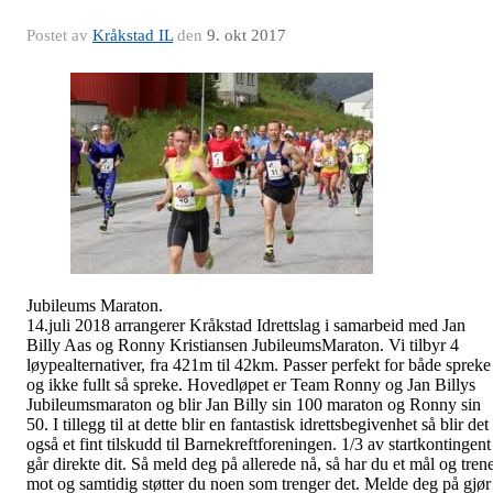
Postet av
Kråkstad IL
den
9. okt 2017
Jubileums Maraton.
14.juli 2018 arrangerer Kråkstad Idrettslag i samarbeid med Jan
Billy Aas og Ronny Kristiansen JubileumsMaraton. Vi tilbyr 4
løypealternativer, fra 421m til 42km. Passer perfekt for både spreke
og ikke fullt så spreke. Hovedløpet er Team Ronny og Jan Billys
Jubileumsmaraton og blir Jan Billy sin 100 maraton og Ronny sin
50.
I
tillegg til at dette blir en fantastisk idrettsbegivenhet så blir det
også et fint tilskudd til Barnekreftforeningen. 1/3 av startkontingent
går direkte dit. Så meld deg på allerede nå, så har du et mål og tren
mot og samtidig støtter du noen som trenger det. Melde deg på gjør