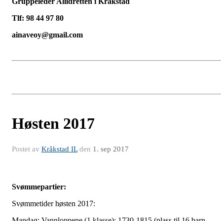
Gruppeleder Allidretten i Kråkstad
Tlf: 98 44 97 80
ainaveoy@gmail.com
Høsten 2017
Postet av
Kråkstad IL
den
1. sep 2017
Svømmepartier:
Svømmetider høsten 2017:
Mandag: Vannloppene (1.klasse): 1730-1815 (plass til 16 barn,