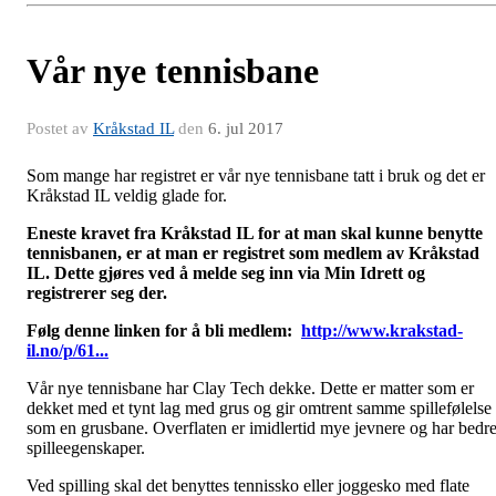
Vår nye tennisbane
Postet av
Kråkstad IL
den
6. jul 2017
Som mange har registret er vår nye tennisbane tatt i bruk og det er
Kråkstad IL veldig glade for.
Eneste kravet fra Kråkstad IL for at man skal kunne benytte
tennisbanen, er at man er registret som medlem av Kråkstad
IL. Dette gjøres ved å melde seg inn via Min Idrett og
registrerer seg der.
Følg denne linken for å bli medlem:
http://www.krakstad-
il.no/p/61...
Vår nye tennisbane har Clay Tech dekke. Dette er matter som er
dekket med et tynt lag med grus og gir omtrent samme spillefølelse
som en grusbane. Overflaten er imidlertid mye jevnere og har bedr
spilleegenskaper.
Ved spilling skal det benyttes tennissko eller joggesko med flate