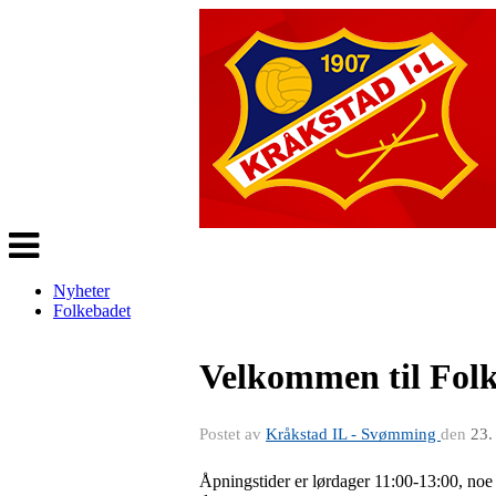
Veksle
navigasjon
Nyheter
Folkebadet
Velkommen til Folk
Postet av
Kråkstad IL - Svømming
den
23.
Åpningstider er lørdager 11:00-13:00, noe