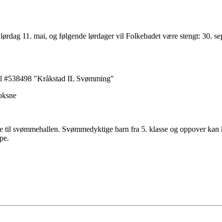
ørdag 11. mai, og følgende lørdager vil Folkebadet være stengt: 30. sep, 
s til #538498 "Kråkstad IL Svømming"
voksne
e til svømmehallen. Svømmedyktige barn fra 5. klasse og oppover kan 
pe.