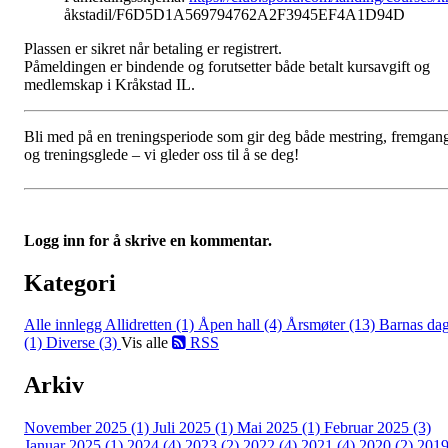
åkstadil/F6D5D1A569794762A2F3945EF4A1D94D
Plassen er sikret når betaling er registrert.
Påmeldingen er bindende og forutsetter både betalt kursavgift og
medlemskap i Kråkstad IL.
Bli med på en treningsperiode som gir deg både mestring, fremgan
og treningsglede – vi gleder oss til å se deg!
Logg inn for å skrive en kommentar.
Kategori
Alle innlegg
Allidretten (1)
Åpen hall (4)
Årsmøter (13)
Barnas da
(1)
Diverse (3)
Vis alle
RSS
Arkiv
November 2025 (1)
Juli 2025 (1)
Mai 2025 (1)
Februar 2025 (3)
Januar 2025 (1)
2024 (4)
2023 (2)
2022 (4)
2021 (4)
2020 (2)
201