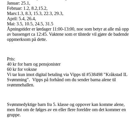
Januar: 25.1,
Februar: 1.2, 8.2,15.2,
Mars:1.3, 8.3, 15.3, 22.3, 29.3,
April: 5.4, 26.4,
Mai: 3.5, 10.5, 24.5, 31.5
Åpningstider er lørdager 11:00-13:00, noe som betyr at alle må opp
av bassenget ca 12:45. Vaktene som er tilstede vil gjøre de badende
oppmerksom på dette.
Pris:
40 kr for barn og pensjonister
60 kr for voksne
Vi tar kun imot digital betaling via Vipps til #538498 "Kråkstad IL
Svømming". Vipps på forhånd om du sender barna alene til
svømmehallen.
Svømmedyktige barn fra 5. klasse og oppover kan komme alene,
men fint om de følges av en eller flere foreldre om det kommer en
gruppe.