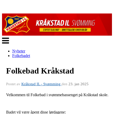
Veksle
navigasjon
Nyheter
Folkebadet
Folkebad Kråkstad
Postet av
Kråkstad IL - Svømming
den
23. jan 2025
Velkommen til Folkebad i svømmebassenget på Kråkstad skole.
Badet vil være åpent disse lørdagene: