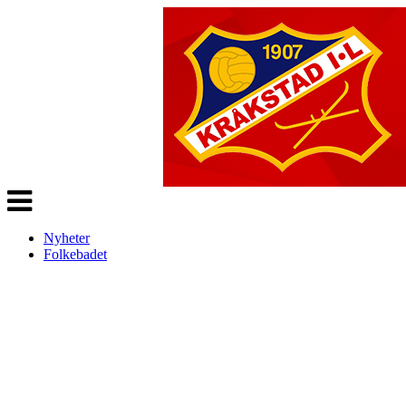
Veksle
navigasjon
Nyheter
Folkebadet