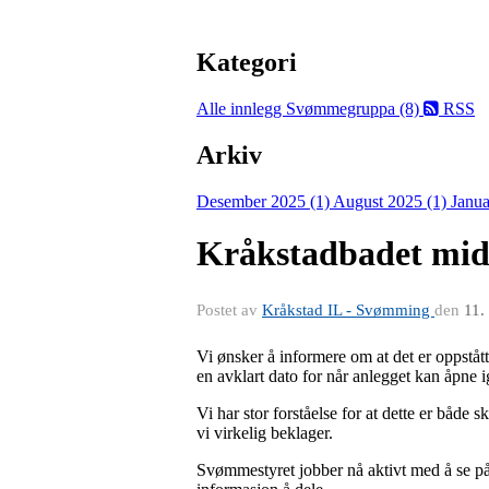
Kategori
Alle innlegg
Svømmegruppa (8)
RSS
Arkiv
Desember 2025 (1)
August 2025 (1)
Janua
Kråkstadbadet midl
Postet av
Kråkstad IL - Svømming
den
11.
Vi ønsker å informere om at det er oppstått
en avklart dato for når anlegget kan åpne 
Vi har stor forståelse for at dette er både 
vi virkelig beklager.
Svømmestyret jobber nå aktivt med å se på