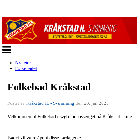
Veksle
navigasjon
Nyheter
Folkebadet
Folkebad Kråkstad
Postet av
Kråkstad IL - Svømming
den
23. jan 2025
Velkommen til Folkebad i svømmebassenget på Kråkstad skole.
Badet vil være åpent disse lørdagene: