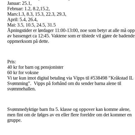
Januar: 25.1,
Februar: 1.2, 8.2,15.2,
Mars:1.3, 8.3, 15.3, 22.3, 29.3,
April: 5.4, 26.4,
Mai: 3.5, 10.5, 24.5, 31.5
Åpningstider er lørdager 11:00-13:00, noe som betyr at alle må opp
av bassenget ca 12:45. Vaktene som er tilstede vil gjøre de badende
oppmerksom på dette.
Pris:
40 kr for barn og pensjonister
60 kr for voksne
Vi tar kun imot digital betaling via Vipps til #538498 "Kråkstad IL
Svømming". Vipps på forhånd om du sender barna alene til
svømmehallen.
Svømmedyktige barn fra 5. klasse og oppover kan komme alene,
men fint om de følges av en eller flere foreldre om det kommer en
gruppe.