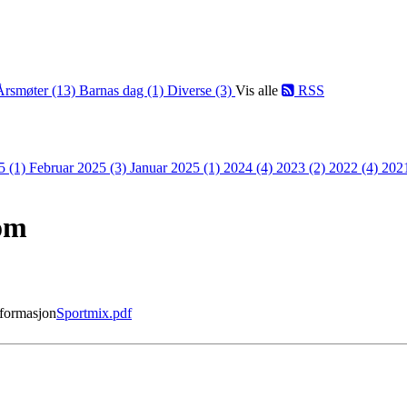
Årsmøter (13)
Barnas dag (1)
Diverse (3)
Vis alle
RSS
5 (1)
Februar 2025 (3)
Januar 2025 (1)
2024 (4)
2023 (2)
2022 (4)
202
om
nformasjon
Sportmix.pdf