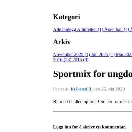
Kategori
Alle innlegg
Allidretten (1)
Åpen hall (4)
Arkiv
November 2025 (1)
Juli 2025 (1)
Mai 202
2016 (23)
2015 (9)
Sportmix for ungd
Postet av
Kråkstad IL
den
25. okt 2020
Bli med i hallen og tren ! Se her for mer i
Logg inn for å skrive en kommentar.