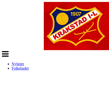
Veksle
navigasjon
Nyheter
Folkebadet