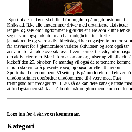
Sportmix er et lavterskeltilbud for ungdom på ungdomstrinnet i
Kråkstad. Ikke alle ungdommer driver med organiserte aktiviteter
lengre, og selv om ungdommene gjør det er flere som kunne tenke
seg et samlingspunkt der man har muligheten til å treffe
jevnaldrende og være aktiv. Idrettslaget har engasjert to trenere som
får ansvaret for å gjennomføre varierte aktiviteter, og som også tar
ansvaret for å holde oversikt over hvem som er tilstede, informasjo
om aktiviteter m.m. Mer informasjon om organisering vil bli delt på
kickoff den 25. oktober. På mandag vil også de to trenerne komme
innom skolen for å presentere seg, og også fortelle litt mer om
Sportmix til ungdommene.Vi setter pris på om foreldre til elever på
ungdomstrinnet oppfordrer ungdommene til å være med. Fast
treningstid blir fredager fra 18-20, så da kan dere kanskje friste me
at fredagstacoen står klar på bordet når ungdommene kommer hjem
Logg inn for å skrive en kommentar.
Kategori