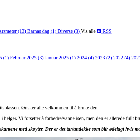
Årsmøter (13)
Barnas dag (1)
Diverse (3)
Vis alle
RSS
5 (1)
Februar 2025 (3)
Januar 2025 (1)
2024 (4)
2023 (2)
2022 (4)
202
ettsplassen. Ønsker alle velkommen til å bruke den.
i helger. Vi forsetter å forbedre/vanne isen, men den er allerede fullt br
kantene med skøyter. Der er det tartandekke som blir ødelagt hvis m