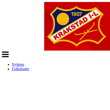
Veksle
navigasjon
Nyheter
Folkebadet