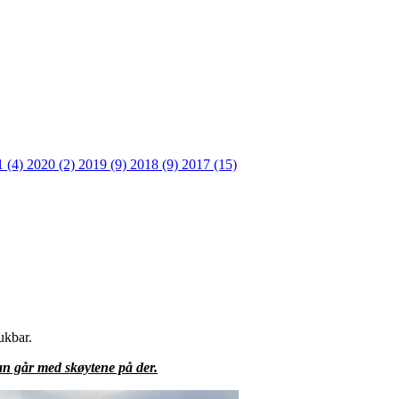
1 (4)
2020 (2)
2019 (9)
2018 (9)
2017 (15)
ukbar.
an går med skøytene på der.