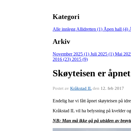
Kategori
Alle innlegg
Allidretten (1)
Åpen hall (4)
Arkiv
November 2025 (1)
Juli 2025 (1)
Mai 202
2016 (23)
2015 (9)
Skøyteisen er åpnet
Postet av
Kråkstad IL
den
12. feb 2017
Endelig har vi fått åpnet skøyteisen på idr
Kråkstad IL vil ha belysning på kvelder og 
NB: Man må ikke gå på utsiden av brøyte